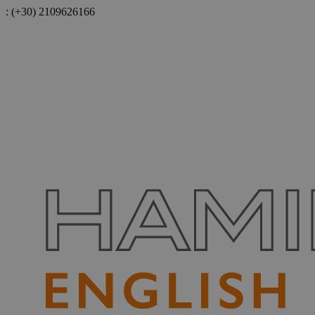
:
(+30) 2109626166