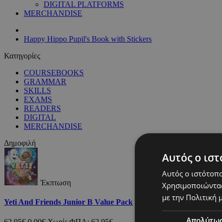
DIGITAL PLATFORMS
MERCHANDISE
Happy Hippo Pupil's Book with Stickers
Κατηγορίες
COURSEBOOKS
GRAMMAR
SKILLS
EXAMS
READERS
DIGITAL
MERCHANDISE
Δημοφιλή
Αυτός ο ιστ
Αυτός ο ιστότοπο
Έκπτωση
Χρησιμοποιώντας
με την Πολιτική μ
Yeti And Friends Junior B Value Pack
Απολύτω
62,95€
0,00€
Χωρίς ΦΠΑ: 62,95€