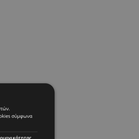
στών.
ookies σύμφωνα
τουργικότητας