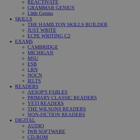
REACTIVATE
GRAMMAR GENIUS
Little Genius
SKILLS
THE HAMILTON SKILLS BUILDER
JUST WRITE
ECPE WRITING C2
EXAMS
CAMBRIDGE
MICHIGAN
MSU
ESB
LRN
NOCN
IELTS
READERS
AESOP'S FABLES
PRIMARY CLASSIC READERS
YETI READERS
THE WILSONS READERS
NON-FICTION READERS
DIGITAL
AUDIO
IWB SOFTWARE
CD-ROM