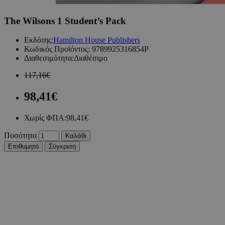
The Wilsons 1 Student’s Pack
Εκδότης:
Hamilton House Publishers
Κωδικός Προϊόντος:
9789925316854P
Διαθεσιμότητα:
Διαθέσιμο
117,16€
98,41€
Χωρίς ΦΠΑ:
98,41€
Ποσότητα
Καλάθι
Επιθυμητό
Σύγκριση