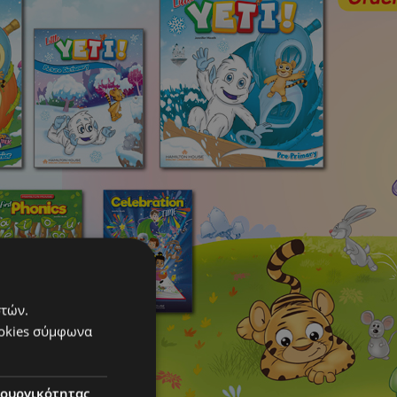
στών.
ookies σύμφωνα
τουργικότητας