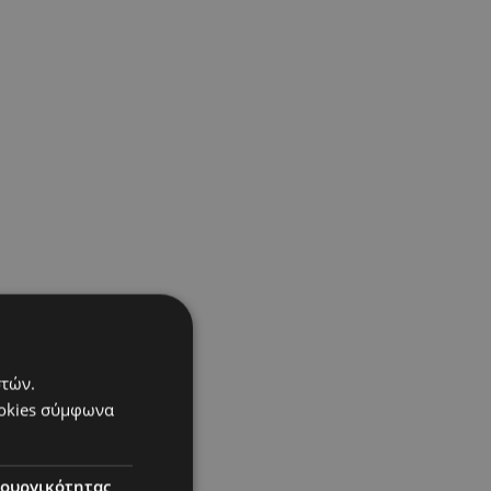
στών.
ookies σύμφωνα
τουργικότητας