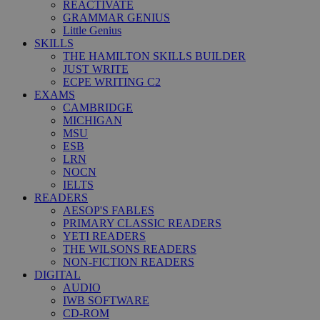
REACTIVATE
GRAMMAR GENIUS
Little Genius
SKILLS
THE HAMILTON SKILLS BUILDER
JUST WRITE
ECPE WRITING C2
EXAMS
CAMBRIDGE
MICHIGAN
MSU
ESB
LRN
NOCN
IELTS
READERS
AESOP'S FABLES
PRIMARY CLASSIC READERS
YETI READERS
THE WILSONS READERS
NON-FICTION READERS
DIGITAL
AUDIO
IWB SOFTWARE
CD-ROM