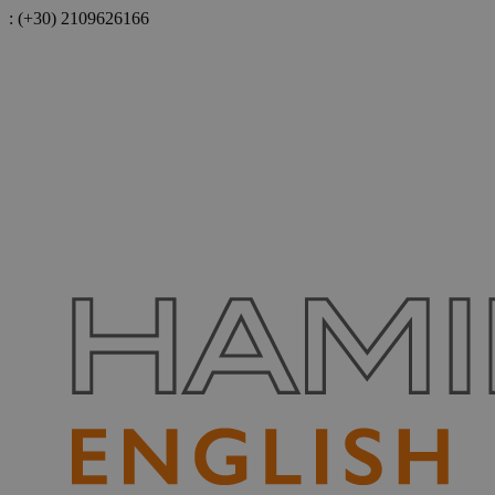
:
(+30) 2109626166