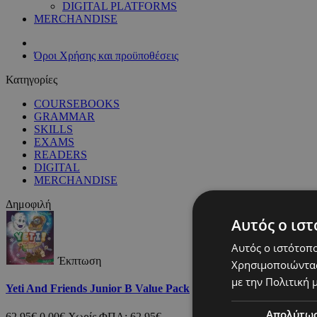
DIGITAL PLATFORMS
MERCHANDISE
Όροι Χρήσης και προϋποθέσεις
Κατηγορίες
COURSEBOOKS
GRAMMAR
SKILLS
EXAMS
READERS
DIGITAL
MERCHANDISE
Δημοφιλή
Αυτός ο ιστ
Αυτός ο ιστότοπο
Έκπτωση
Χρησιμοποιώντας
με την Πολιτική μ
Yeti And Friends Junior B Value Pack
Απολύτω
62,95€
0,00€
Χωρίς ΦΠΑ: 62,95€