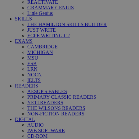
REACTIVATE
GRAMMAR GENIUS
Little Genius
SKILLS
THE HAMILTON SKILLS BUILDER
JUST WRITE
ECPE WRITING C2
EXAMS
CAMBRIDGE
MICHIGAN
MSU
ESB
LRN
NOCN
IELTS
READERS
AESOP'S FABLES
PRIMARY CLASSIC READERS
YETI READERS
THE WILSONS READERS
NON-FICTION READERS
DIGITAL
AUDIO
IWB SOFTWARE
CD-ROM