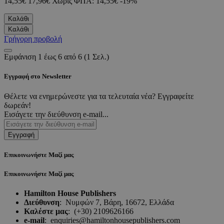
14,55€
17,96€
Χωρίς ΦΠΑ: 14,55€
-19%
Καλάθι
Καλάθι
Γρήγορη προβολή
Εμφάνιση 1 έως 6 από 6 (1 Σελ.)
Εγγραφή στο Newsletter
Θέλετε να ενημερώνεστε για τα τελευταία νέα? Εγγραφείτε
δωρεάν!
Εισάγετε την διεύθυνση e-mail...
Εγγραφή
Επικοινωνήστε Μαζί μας
Επικοινωνήστε Μαζί μας
Hamilton House Publishers
Διεύθυνση
:
Νυμφών 7, Βάρη, 16672, Ελλάδα
Καλέστε μας
:
(+30) 2109626166
e-mail
:
enquiries@hamiltonhousepublishers.com