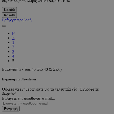
80,71€
99,65€
Χωρίς ΦΠΑ: 80,71€
-19%
Καλάθι
Καλάθι
Γρήγορη προβολή
|<
<
1
2
3
4
5
Εμφάνιση 37 έως 40 από 40 (5 Σελ.)
Εγγραφή στο Newsletter
Θέλετε να ενημερώνεστε για τα τελευταία νέα? Εγγραφείτε
δωρεάν!
Εισάγετε την διεύθυνση e-mail...
Εγγραφή