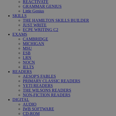
REACTIVATE
GRAMMAR GENIUS
Little Genius
SKILLS
THE HAMILTON SKILLS BUILDER
JUST WRITE
ECPE WRITING C2
EXAMS
CAMBRIDGE
MICHIGAN
MSU
ESB
LRN
NOCN
IELTS
READERS
AESOP'S FABLES
PRIMARY CLASSIC READERS
YETI READERS
THE WILSONS READERS
NON-FICTION READERS
DIGITAL
AUDIO
IWB SOFTWARE
CD-ROM