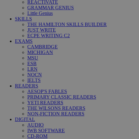
REACTIVATE
GRAMMAR GENIUS
Little Genius
SKILLS
THE HAMILTON SKILLS BUILDER
JUST WRITE
ECPE WRITING C2
EXAMS
CAMBRIDGE
MICHIGAN
MSU
ESB
LRN
NOCN
IELTS
READERS
AESOP'S FABLES
PRIMARY CLASSIC READERS
YETI READERS
THE WILSONS READERS
NON-FICTION READERS
DIGITAL
AUDIO
IWB SOFTWARE
CD-ROM