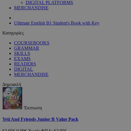
DIGITAL PLATFORMS
MERCHANDISE
Ultimate English B1 Student's Book with Key
Κατηγορίες
COURSEBOOKS
GRAMMAR
SKILLS
EXAMS
READERS
DIGITAL
MERCHANDISE
Δημοφιλή
Έκπτωση
Yeti And Friends Junior B Value Pack
62,95€
0,00€
Χωρίς ΦΠΑ: 62,95€