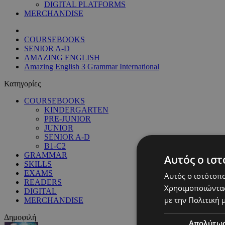
DIGITAL PLATFORMS
MERCHANDISE
COURSEBOOKS
SENIOR A-D
AMAZING ENGLISH
Amazing English 3 Grammar International
Κατηγορίες
COURSEBOOKS
KINDERGARTEN
PRE-JUNIOR
JUNIOR
SENIOR A-D
B1-C2
GRAMMAR
Αυτός ο ιστ
SKILLS
EXAMS
Αυτός ο ιστότοπο
READERS
Χρησιμοποιώντας
DIGITAL
με την Πολιτική μ
MERCHANDISE
Δημοφιλή
Απολύτω