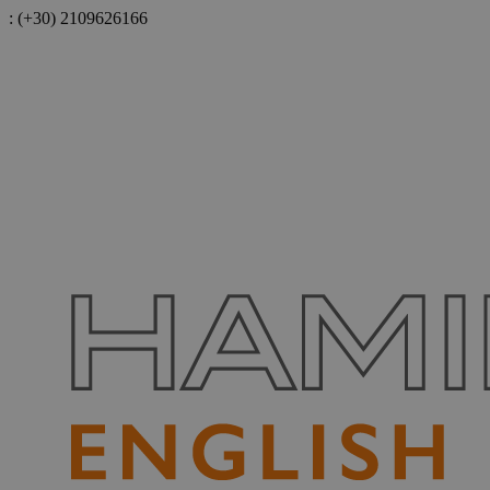
:
(+30) 2109626166