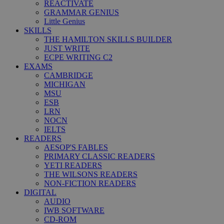
REACTIVATE
GRAMMAR GENIUS
Little Genius
SKILLS
THE HAMILTON SKILLS BUILDER
JUST WRITE
ECPE WRITING C2
EXAMS
CAMBRIDGE
MICHIGAN
MSU
ESB
LRN
NOCN
IELTS
READERS
AESOP'S FABLES
PRIMARY CLASSIC READERS
YETI READERS
THE WILSONS READERS
NON-FICTION READERS
DIGITAL
AUDIO
IWB SOFTWARE
CD-ROM