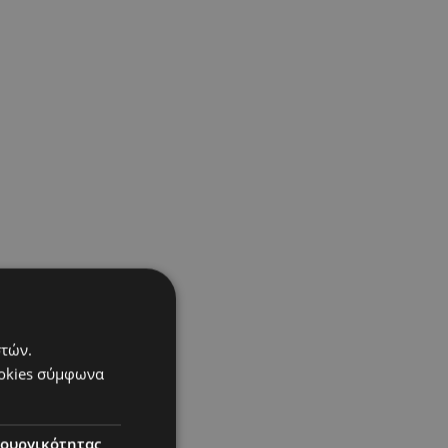
στών.
ookies σύμφωνα
τουργικότητας