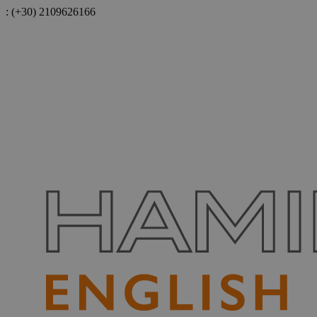
:
(+30) 2109626166