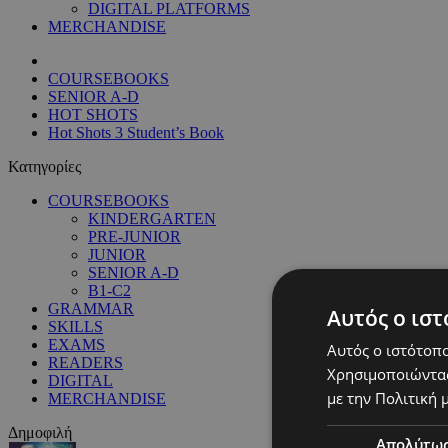
DIGITAL PLATFORMS
MERCHANDISE
COURSEBOOKS
SENIOR A-D
HOT SHOTS
Hot Shots 3 Student’s Book
Κατηγορίες
COURSEBOOKS
KINDERGARTEN
PRE-JUNIOR
JUNIOR
SENIOR A-D
B1-C2
GRAMMAR
Αυτός ο ιστ
SKILLS
EXAMS
Αυτός ο ιστότοπο
READERS
Χρησιμοποιώντας
DIGITAL
με την Πολιτική μ
MERCHANDISE
Δημοφιλή
Απολύτω