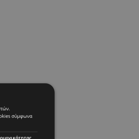
στών.
ookies σύμφωνα
τουργικότητας