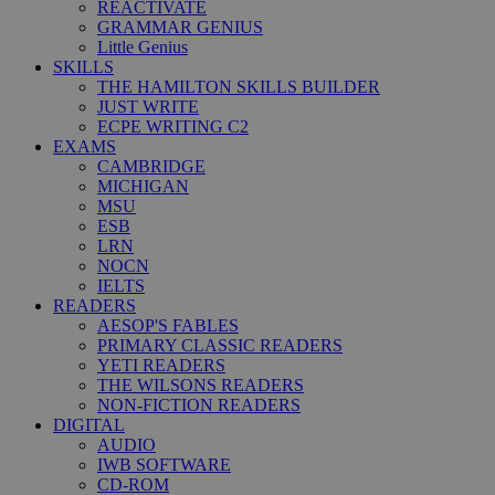
REACTIVATE
GRAMMAR GENIUS
Little Genius
SKILLS
THE HAMILTON SKILLS BUILDER
JUST WRITE
ECPE WRITING C2
EXAMS
CAMBRIDGE
MICHIGAN
MSU
ESB
LRN
NOCN
IELTS
READERS
AESOP'S FABLES
PRIMARY CLASSIC READERS
YETI READERS
THE WILSONS READERS
NON-FICTION READERS
DIGITAL
AUDIO
IWB SOFTWARE
CD-ROM