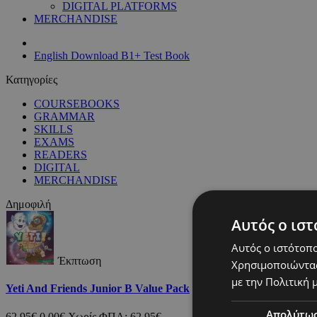
DIGITAL PLATFORMS
MERCHANDISE
English Download B1+ Test Book
Κατηγορίες
COURSEBOOKS
GRAMMAR
SKILLS
EXAMS
READERS
DIGITAL
MERCHANDISE
Δημοφιλή
Αυτός ο ιστ
Αυτός ο ιστότοπο
Έκπτωση
Χρησιμοποιώντας
με την Πολιτική μ
Yeti And Friends Junior B Value Pack
Απολύτω
62,95€
0,00€
Χωρίς ΦΠΑ: 62,95€