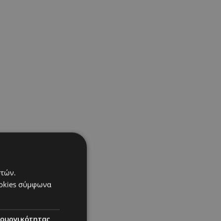
στών.
ookies σύμφωνα
τουργικότητας