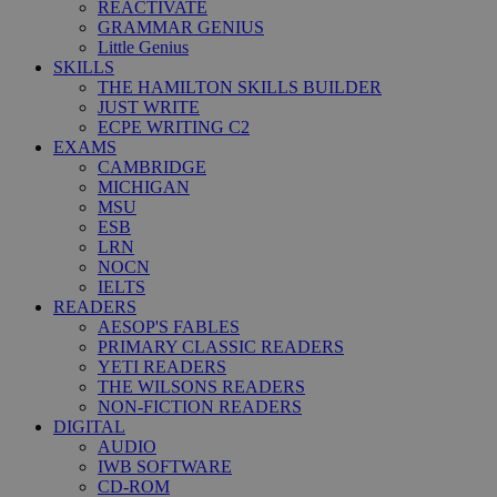
REACTIVATE
GRAMMAR GENIUS
Little Genius
SKILLS
THE HAMILTON SKILLS BUILDER
JUST WRITE
ECPE WRITING C2
EXAMS
CAMBRIDGE
MICHIGAN
MSU
ESB
LRN
NOCN
IELTS
READERS
AESOP'S FABLES
PRIMARY CLASSIC READERS
YETI READERS
THE WILSONS READERS
NON-FICTION READERS
DIGITAL
AUDIO
IWB SOFTWARE
CD-ROM