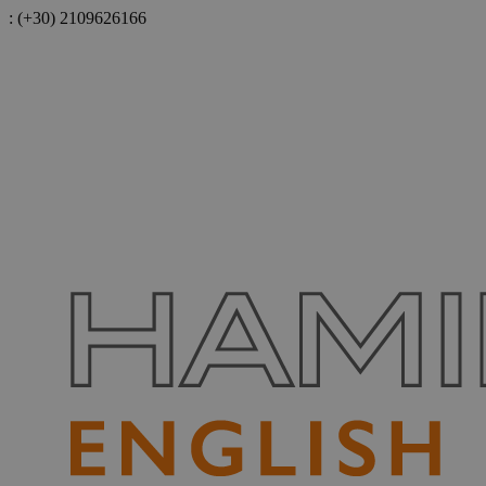
:
(+30) 2109626166