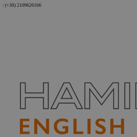
:
(+30) 2109626166