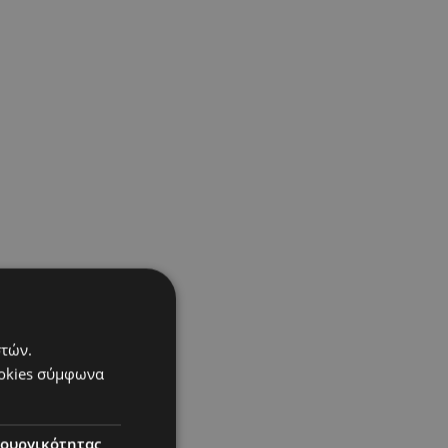
στών.
ookies σύμφωνα
τουργικότητας