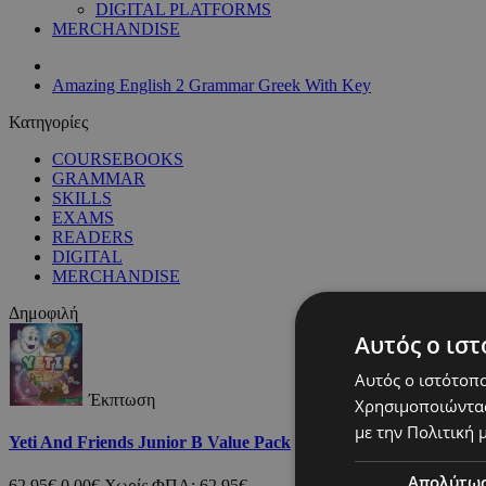
DIGITAL PLATFORMS
MERCHANDISE
Amazing English 2 Grammar Greek With Key
Κατηγορίες
COURSEBOOKS
GRAMMAR
SKILLS
EXAMS
READERS
DIGITAL
MERCHANDISE
Δημοφιλή
Αυτός ο ιστ
Αυτός ο ιστότοπο
Έκπτωση
Χρησιμοποιώντας
με την Πολιτική μ
Yeti And Friends Junior B Value Pack
Απολύτω
62,95€
0,00€
Χωρίς ΦΠΑ: 62,95€