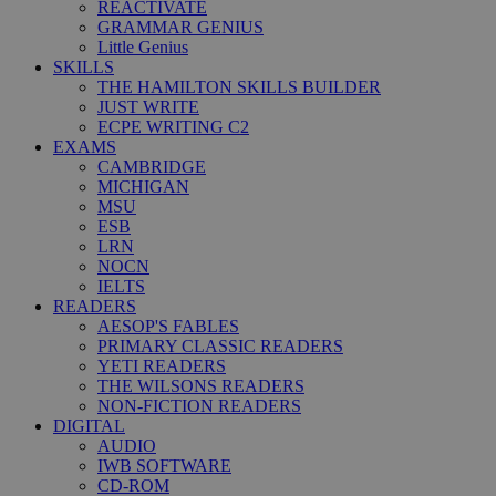
REACTIVATE
GRAMMAR GENIUS
Little Genius
SKILLS
THE HAMILTON SKILLS BUILDER
JUST WRITE
ECPE WRITING C2
EXAMS
CAMBRIDGE
MICHIGAN
MSU
ESB
LRN
NOCN
IELTS
READERS
AESOP'S FABLES
PRIMARY CLASSIC READERS
YETI READERS
THE WILSONS READERS
NON-FICTION READERS
DIGITAL
AUDIO
IWB SOFTWARE
CD-ROM