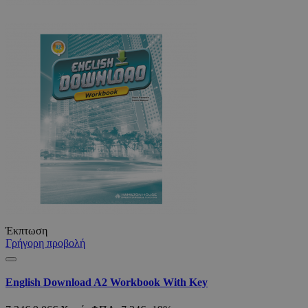
Έκπτωση
Γρήγορη προβολή
English Download A2 Workbook With Key