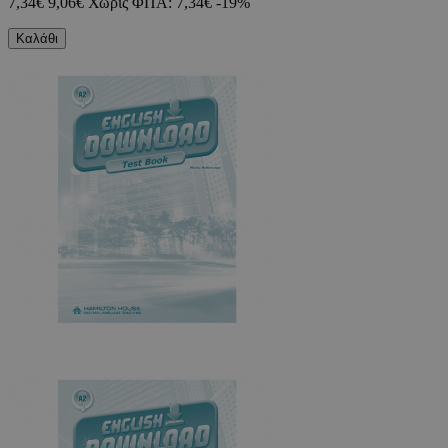
7,34€
9,06€
Χωρίς ΦΠΑ: 7,34€
-19%
Καλάθι