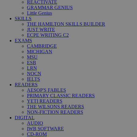
REACTIVATE
GRAMMAR GENIUS
Little Genius
SKILLS
THE HAMILTON SKILLS BUILDER
JUST WRITE
ECPE WRITING C2
EXAMS
CAMBRIDGE
MICHIGAN
MSU
ESB
LRN
NOCN
IELTS
READERS
AESOP'S FABLES
PRIMARY CLASSIC READERS
YETI READERS
THE WILSONS READERS
NON-FICTION READERS
DIGITAL
AUDIO
IWB SOFTWARE
CD-ROM