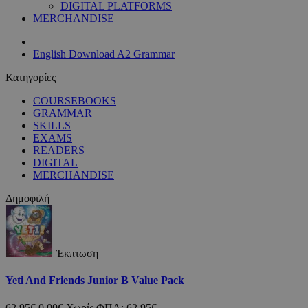
DIGITAL PLATFORMS
MERCHANDISE
English Download A2 Grammar
Κατηγορίες
COURSEBOOKS
GRAMMAR
SKILLS
EXAMS
READERS
DIGITAL
MERCHANDISE
Δημοφιλή
Έκπτωση
Yeti And Friends Junior B Value Pack
62,95€
0,00€
Χωρίς ΦΠΑ: 62,95€