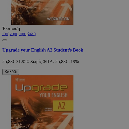
Έκπτωση
Γρήγορη προβολή
Upgrade your English A2 Student’s Book
25,88€
31,95€
Χωρίς ΦΠΑ: 25,88€
-19%
Καλάθι