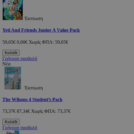
Έκπτωση
Yeti And Friends Junior A Value Pack
59,65€
0,00€
Χωρίς ΦΠΑ: 59,65€
Καλάθι
Γρήγορη προβολή
Νέα
Έκπτωση
The Wilsons 4 Student’s Pack
73,37€
87,34€
Χωρίς ΦΠΑ: 73,37€
Καλάθι
Γρήγορη προβολή