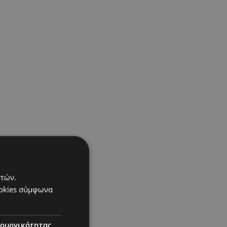
στών.
ookies σύμφωνα
τουργικότητας