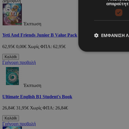
Δημοφιλή
απαραίτητ
Έκπτωση
ΕΜΦΆΝΙΣΗ 
Yeti And Friends Junior B Value Pack
62,95€
0,00€
Χωρίς ΦΠΑ: 62,95€
Καλάθι
Γρήγορη προβολή
Έκπτωση
Ultimate English B1 Student's Book
26,84€
31,95€
Χωρίς ΦΠΑ: 26,84€
Καλάθι
Γρήγορη προβολή