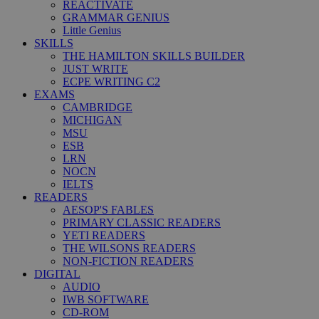
REACTIVATE
GRAMMAR GENIUS
Little Genius
SKILLS
THE HAMILTON SKILLS BUILDER
JUST WRITE
ECPE WRITING C2
EXAMS
CAMBRIDGE
MICHIGAN
MSU
ESB
LRN
NOCN
IELTS
READERS
AESOP'S FABLES
PRIMARY CLASSIC READERS
YETI READERS
THE WILSONS READERS
NON-FICTION READERS
DIGITAL
AUDIO
IWB SOFTWARE
CD-ROM