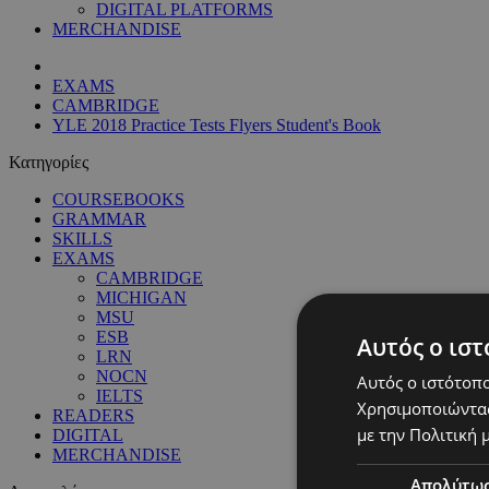
DIGITAL PLATFORMS
MERCHANDISE
EXAMS
CAMBRIDGE
YLE 2018 Practice Tests Flyers Student's Book
Κατηγορίες
COURSEBOOKS
GRAMMAR
SKILLS
EXAMS
CAMBRIDGE
MICHIGAN
MSU
ESB
Αυτός ο ιστ
LRN
NOCN
Αυτός ο ιστότοπο
IELTS
Χρησιμοποιώντας
READERS
με την Πολιτική μ
DIGITAL
MERCHANDISE
Απολύτω