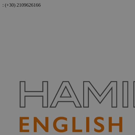
:
(+30) 2109626166