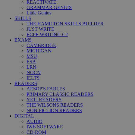
REACTIVATE
GRAMMAR GENIUS
Little Genius
SKILLS
THE HAMILTON SKILLS BUILDER
JUST WRITE
ECPE WRITING C2
EXAMS
CAMBRIDGE
MICHIGAN
MSU
ESB
LRN
NOCN
IELTS
READERS
AESOP'S FABLES
PRIMARY CLASSIC READERS
YETI READERS
THE WILSONS READERS
NON-FICTION READERS
DIGITAL
AUDIO
IWB SOFTWARE
CD-ROM