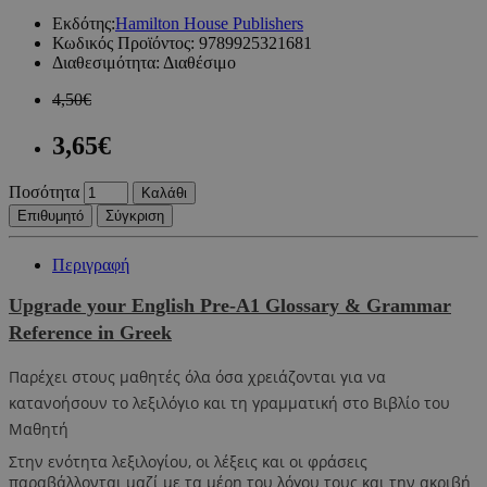
Εκδότης:
Hamilton House Publishers
Κωδικός Προϊόντος:
9789925321681
Διαθεσιμότητα:
Διαθέσιμο
4,50€
3,65€
Ποσότητα
Καλάθι
Επιθυμητό
Σύγκριση
Περιγραφή
Upgrade your English Pre-A1 Glossary & Grammar
Reference in Greek
Παρέχει στους μαθητές όλα όσα χρειάζονται για να
κατανοήσουν το λεξιλόγιο και τη γραμματική στο Βιβλίο του
Μαθητή
Στην ενότητα λεξιλογίου, οι λέξεις και οι φράσεις
παραβάλλονται μαζί με τα μέρη του λόγου τους και την ακριβή