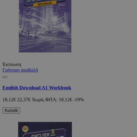
Έκπτωση
Γρήγορη προβολή
English Download A1 Workbook
18,12€
22,37€
Χωρίς ΦΠΑ: 18,12€
-19%
Καλάθι