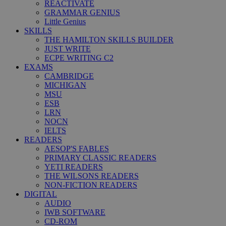
REACTIVATE
GRAMMAR GENIUS
Little Genius
SKILLS
THE HAMILTON SKILLS BUILDER
JUST WRITE
ECPE WRITING C2
EXAMS
CAMBRIDGE
MICHIGAN
MSU
ESB
LRN
NOCN
IELTS
READERS
AESOP'S FABLES
PRIMARY CLASSIC READERS
YETI READERS
THE WILSONS READERS
NON-FICTION READERS
DIGITAL
AUDIO
IWB SOFTWARE
CD-ROM