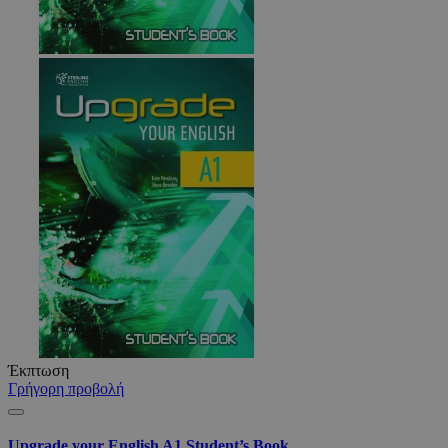
Έκπτωση
Γρήγορη προβολή
Upgrade your English A1 Student’s Book