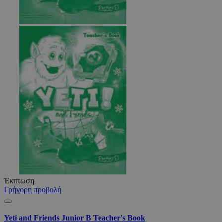
Έκπτωση
Γρήγορη προβολή
Yeti and Friends Junior B Teacher's Book