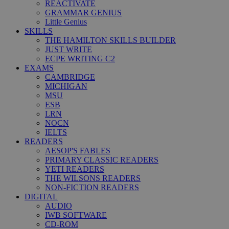
REACTIVATE
GRAMMAR GENIUS
Little Genius
SKILLS
THE HAMILTON SKILLS BUILDER
JUST WRITE
ECPE WRITING C2
EXAMS
CAMBRIDGE
MICHIGAN
MSU
ESB
LRN
NOCN
IELTS
READERS
AESOP'S FABLES
PRIMARY CLASSIC READERS
YETI READERS
THE WILSONS READERS
NON-FICTION READERS
DIGITAL
AUDIO
IWB SOFTWARE
CD-ROM