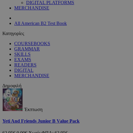
DIGITAL PLATFORMS
MERCHANDISE
All American B2 Test Book
Κατηγορίες
COURSEBOOKS
GRAMMAR
SKILLS
EXAMS
READERS
DIGITAL
MERCHANDISE
Δημοφιλή
Έκπτωση
Yeti And Friends Junior B Value Pack
62,95€
0,00€
Χωρίς ΦΠΑ: 62,95€