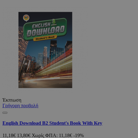
Έκπτωση
Γρήγορη προβολή
English Download B2 Student's Book With Key
11,18€
13,80€
Χωρίς ΦΠΑ: 11,18€
-19%