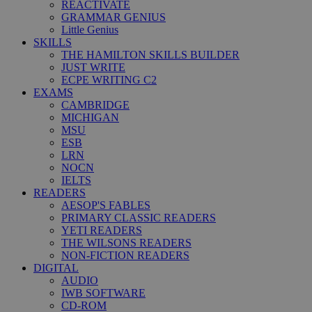
REACTIVATE
GRAMMAR GENIUS
Little Genius
SKILLS
THE HAMILTON SKILLS BUILDER
JUST WRITE
ECPE WRITING C2
EXAMS
CAMBRIDGE
MICHIGAN
MSU
ESB
LRN
NOCN
IELTS
READERS
AESOP'S FABLES
PRIMARY CLASSIC READERS
YETI READERS
THE WILSONS READERS
NON-FICTION READERS
DIGITAL
AUDIO
IWB SOFTWARE
CD-ROM