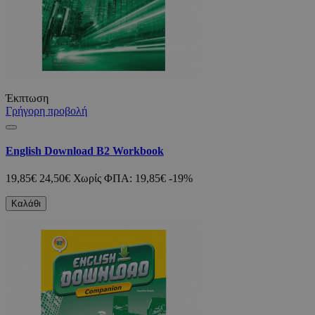
Έκπτωση
Γρήγορη προβολή
English Download B2 Workbook
19,85€
24,50€
Χωρίς ΦΠΑ: 19,85€
-19%
Καλάθι