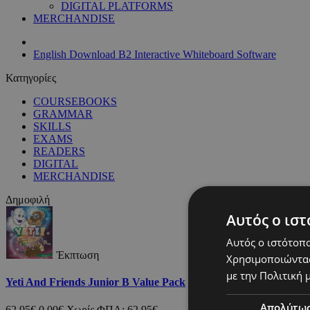
DIGITAL PLATFORMS
MERCHANDISE
English Download B2 Interactive Whiteboard Software
Κατηγορίες
COURSEBOOKS
GRAMMAR
SKILLS
EXAMS
READERS
DIGITAL
MERCHANDISE
Δημοφιλή
Αυτός ο ιστ
Αυτός ο ιστότοπο
Έκπτωση
Χρησιμοποιώντας
με την Πολιτική μ
Yeti And Friends Junior B Value Pack
Απολύτω
62,95€
0,00€
Χωρίς ΦΠΑ: 62,95€