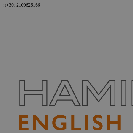
:
(+30) 2109626166