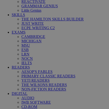
REACTIVATE
GRAMMAR GENIUS
Little Genius
SKILLS
THE HAMILTON SKILLS BUILDER
JUST WRITE
ECPE WRITING C2
EXAMS
CAMBRIDGE
MICHIGAN
MSU
ESB
LRN
NOCN
IELTS
READERS
AESOP'S FABLES
PRIMARY CLASSIC READERS
YETI READERS
THE WILSONS READERS
NON-FICTION READERS
DIGITAL
AUDIO
IWB SOFTWARE
CD-ROM