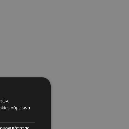
στών.
ookies σύμφωνα
τουργικότητας