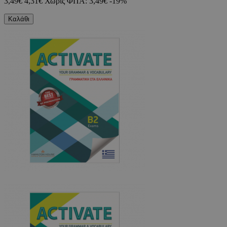
3,49€
4,31€
Χωρίς ΦΠΑ: 3,49€
-19%
Καλάθι