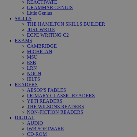
REACTIVATE
GRAMMAR GENIUS
Little Genius
SKILLS
THE HAMILTON SKILLS BUILDER
JUST WRITE
ECPE WRITING C2
EXAMS
CAMBRIDGE
MICHIGAN
MSU
ESB
LRN
NOCN
IELTS
READERS
AESOP'S FABLES
PRIMARY CLASSIC READERS
YETI READERS
THE WILSONS READERS
NON-FICTION READERS
DIGITAL
AUDIO
IWB SOFTWARE
CD-ROM